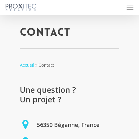
Men
Skip
to
main
content
Contact
Accueil
»
Contact
Une question ?
Un projet ?
56350 Béganne, France