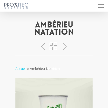
Men
Skip
to
main
content
Ambérieu
Natation
Accueil
»
Ambérieu Natation