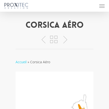
Men
Skip
to
main
content
Corsica Aéro
Accueil
»
Corsica Aéro