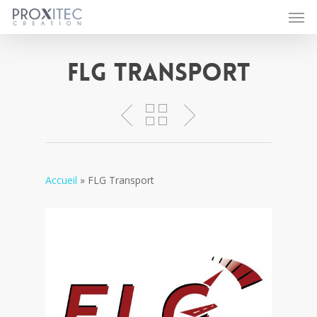
Men
Skip
to
main
content
FLG Transport
Accueil
»
FLG Transport